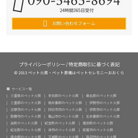
090-5465-8694
24時間365日受付
お問い合わせフォーム
プライバシーポリシー
/
特定商取引に基づく表記
© 2013 ペット火葬・ペット葬儀はペットセレモニーおおくら
サービス一覧
三重県のペット火葬
多気郡のペット火葬
桑名郡のペット火葬
三重郡のペット火葬
南牟婁郡のペット火葬
伊勢市のペット火葬
志摩市のペット火葬
四日市市のペット火葬
伊賀市のペット火葬
鈴鹿市のペット火葬
亀山市のペット火葬
北牟婁郡のペット火葬
高町のペット火葬
紀宝町のペット火葬
御浜町のペット火葬
紀北町のペット火葬
津市のペット火葬
尾鷲市のペット火葬
度会郡のペット火葬
玉城町のペット火葬
鳥羽市のペット火葬