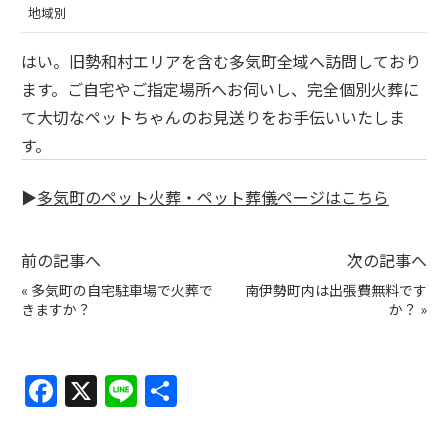
地域別
はい。旧勢和村エリアを含む多気町全域へ訪問しており
ます。ご自宅やご指定場所へお伺いし、完全個別火葬に
て大切なペットちゃんのお見送りをお手伝いいたしま
す。
▶
多気町のペット火葬・ペット葬儀ページはこちら
前の記事へ
次の記事へ
«
多気町の自宅駐車場で火葬で
南伊勢町内は出張費無料です
きますか？
か？
»
F
X
Li
共
a
n
有