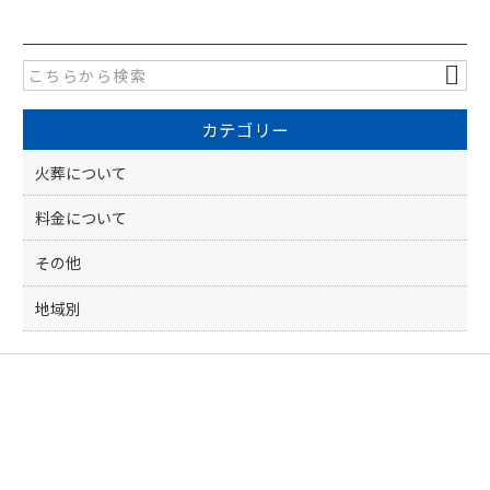
c
e
e
b
o
カテゴリー
o
k
火葬について
料金について
その他
地域別