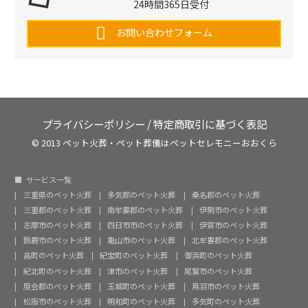
24時間365日受付
お問い合わせフォーム
プライバシーポリシー
/
特定商取引に基づく表記
© 2013 ペット火葬・ペット葬儀はペットセレモニーおおくら
サービス一覧
三重県のペット火葬
多気郡のペット火葬
桑名郡のペット火葬
三重郡のペット火葬
南牟婁郡のペット火葬
伊勢市のペット火葬
志摩市のペット火葬
四日市市のペット火葬
伊賀市のペット火葬
鈴鹿市のペット火葬
亀山市のペット火葬
北牟婁郡のペット火葬
高町のペット火葬
紀宝町のペット火葬
御浜町のペット火葬
紀北町のペット火葬
津市のペット火葬
尾鷲市のペット火葬
度会郡のペット火葬
玉城町のペット火葬
鳥羽市のペット火葬
松阪市のペット火葬
明和町のペット火葬
多気町のペット火葬