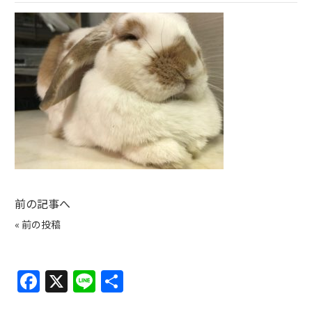
前の記事へ
«
前の投稿
F
X
Li
共
a
n
有