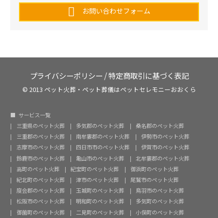
お問い合わせフォーム
プライバシーポリシー
/
特定商取引に基づく表記
© 2013 ペット火葬・ペット葬儀はペットセレモニーおおくら
サービス一覧
三重県のペット火葬
多気郡のペット火葬
桑名郡のペット火葬
三重郡のペット火葬
南牟婁郡のペット火葬
伊勢市のペット火葬
志摩市のペット火葬
四日市市のペット火葬
伊賀市のペット火葬
鈴鹿市のペット火葬
亀山市のペット火葬
北牟婁郡のペット火葬
高町のペット火葬
紀宝町のペット火葬
御浜町のペット火葬
紀北町のペット火葬
津市のペット火葬
尾鷲市のペット火葬
度会郡のペット火葬
玉城町のペット火葬
鳥羽市のペット火葬
松阪市のペット火葬
明和町のペット火葬
多気町のペット火葬
御薗町のペット火葬
二見町のペット火葬
小俣町のペット火葬