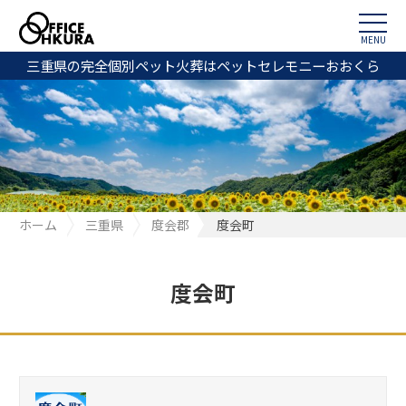
MENU
三重県の完全個別ペット火葬はペットセレモニーおおくら
ホーム
三重県
度会郡
度会町
度会町