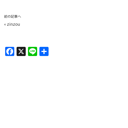
前の記事へ
«
zinzou
F
X
Li
共
a
n
有
c
e
e
b
o
o
k