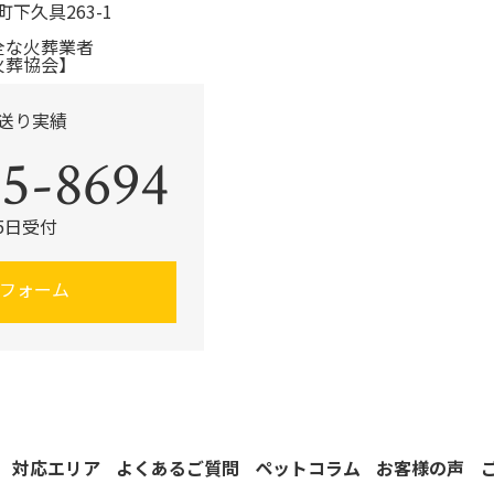
町下久具263-1
全な火葬業者
火葬協会】
見送り実績
5-8694
65日受付
フォーム
対応エリア
よくあるご質問
ペットコラム
お客様の声