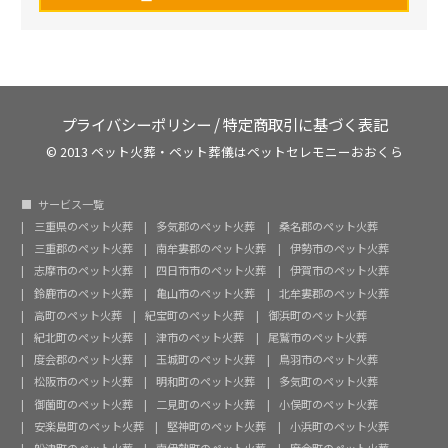
プライバシーポリシー
/
特定商取引に基づく表記
© 2013 ペット火葬・ペット葬儀はペットセレモニーおおくら
サービス一覧
三重県のペット火葬
多気郡のペット火葬
桑名郡のペット火葬
三重郡のペット火葬
南牟婁郡のペット火葬
伊勢市のペット火葬
志摩市のペット火葬
四日市市のペット火葬
伊賀市のペット火葬
鈴鹿市のペット火葬
亀山市のペット火葬
北牟婁郡のペット火葬
高町のペット火葬
紀宝町のペット火葬
御浜町のペット火葬
紀北町のペット火葬
津市のペット火葬
尾鷲市のペット火葬
度会郡のペット火葬
玉城町のペット火葬
鳥羽市のペット火葬
松阪市のペット火葬
明和町のペット火葬
多気町のペット火葬
御薗町のペット火葬
二見町のペット火葬
小俣町のペット火葬
安楽島町のペット火葬
堅神町のペット火葬
小浜町のペット火葬
船津町のペット火葬
南伊勢町のペット火葬
度会町のペット火葬