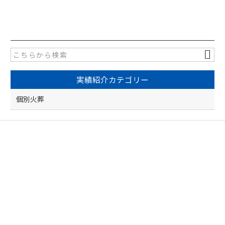
a
n
有
c
e
e
b
o
実績紹介カテゴリー
o
k
個別火葬