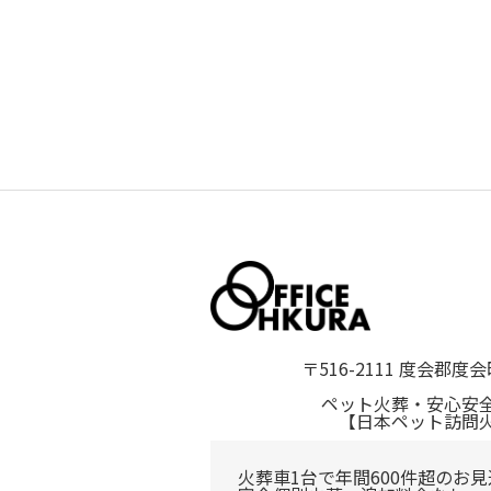
〒516-2111 度会郡度会
ペット火葬・安心安
【日本ペット訪問
火葬車1台で年間600件超のお