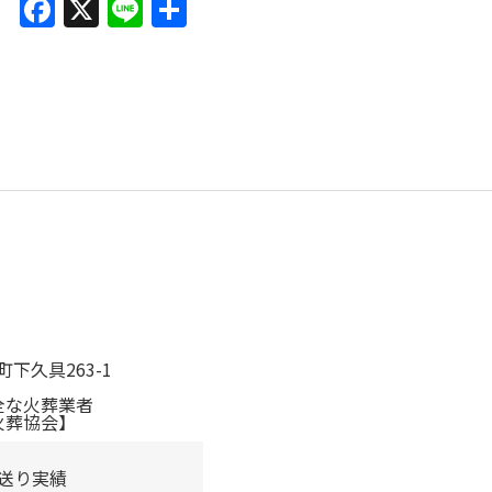
F
X
Li
共
a
n
有
c
e
e
b
o
o
k
町下久具263-1
全な火葬業者
火葬協会】
見送り実績