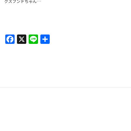
クスフンドちゃん…
F
X
Li
共
a
n
有
c
e
e
b
o
o
k