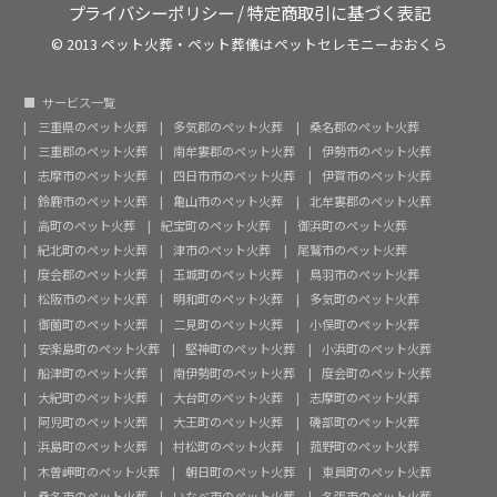
プライバシーポリシー
/
特定商取引に基づく表記
© 2013 ペット火葬・ペット葬儀はペットセレモニーおおくら
サービス一覧
三重県のペット火葬
多気郡のペット火葬
桑名郡のペット火葬
三重郡のペット火葬
南牟婁郡のペット火葬
伊勢市のペット火葬
志摩市のペット火葬
四日市市のペット火葬
伊賀市のペット火葬
鈴鹿市のペット火葬
亀山市のペット火葬
北牟婁郡のペット火葬
高町のペット火葬
紀宝町のペット火葬
御浜町のペット火葬
紀北町のペット火葬
津市のペット火葬
尾鷲市のペット火葬
度会郡のペット火葬
玉城町のペット火葬
鳥羽市のペット火葬
松阪市のペット火葬
明和町のペット火葬
多気町のペット火葬
御薗町のペット火葬
二見町のペット火葬
小俣町のペット火葬
安楽島町のペット火葬
堅神町のペット火葬
小浜町のペット火葬
船津町のペット火葬
南伊勢町のペット火葬
度会町のペット火葬
大紀町のペット火葬
大台町のペット火葬
志摩町のペット火葬
阿児町のペット火葬
大王町のペット火葬
磯部町のペット火葬
浜島町のペット火葬
村松町のペット火葬
菰野町のペット火葬
木曽岬町のペット火葬
朝日町のペット火葬
東員町のペット火葬
桑名市のペット火葬
いなべ市のペット火葬
名張市のペット火葬