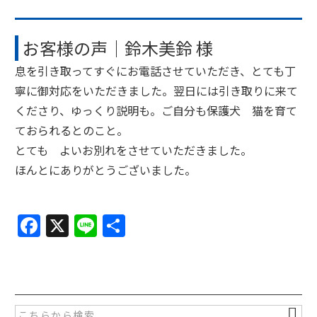
お客様の声｜鈴木美鈴 様
息を引き取ってすぐにお電話させていただき、とても丁
寧に御対応をいただきました。翌日には引き取りに来て
くださり、ゆっくり説明も。ご自分も保護犬 猫を育て
ておられるとのこと。
とても よいお別れをさせていただきました。
ほんとにありがとうございました。
F
X
Li
共
a
n
有
c
e
e
b