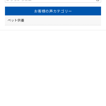
o
お客様の声カテゴリー
o
k
ペット供養