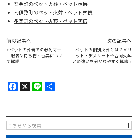
度会町のペット火葬・ペット葬儀
南伊勢町のペット火葬・ペット葬儀
多気町のペット火葬・ペット葬儀
前の記事へ
次の記事へ
«
ペットの葬儀での参列マナー
ペットの個別火葬とは？メリ
｜服装や持ち物・香典につい
ット・デメリットや合同火葬
て解説
との違いを分かりやすく解説
»
F
X
Li
共
a
n
有
c
e
e
b
o