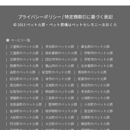
プライバシーポリシー
/
特定商取引に基づく表記
© 2013 ペット火葬・ペット葬儀はペットセレモニーおおくら
サービス一覧
三重県のペット火葬
多気郡のペット火葬
桑名郡のペット火葬
三重郡のペット火葬
南牟婁郡のペット火葬
伊勢市のペット火葬
志摩市のペット火葬
四日市市のペット火葬
伊賀市のペット火葬
鈴鹿市のペット火葬
亀山市のペット火葬
北牟婁郡のペット火葬
高町のペット火葬
紀宝町のペット火葬
御浜町のペット火葬
紀北町のペット火葬
津市のペット火葬
尾鷲市のペット火葬
度会郡のペット火葬
玉城町のペット火葬
鳥羽市のペット火葬
松阪市のペット火葬
明和町のペット火葬
多気町のペット火葬
御薗町のペット火葬
二見町のペット火葬
小俣町のペット火葬
安楽島町のペット火葬
堅神町のペット火葬
小浜町のペット火葬
船津町のペット火葬
南伊勢町のペット火葬
度会町のペット火葬
大紀町のペット火葬
大台町のペット火葬
志摩町のペット火葬
阿児町のペット火葬
大王町のペット火葬
磯部町のペット火葬