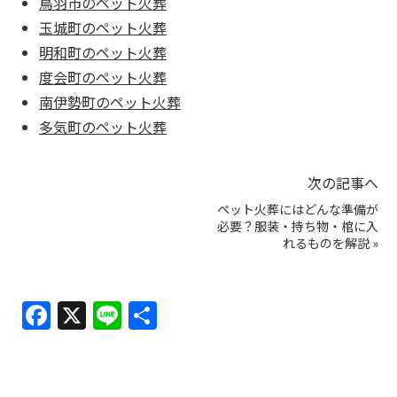
鳥羽市のペット火葬
玉城町のペット火葬
明和町のペット火葬
度会町のペット火葬
南伊勢町のペット火葬
多気町のペット火葬
次の記事へ
ペット火葬にはどんな準備が
必要？服装・持ち物・棺に入
れるものを解説
»
F
X
Li
共
a
n
有
c
e