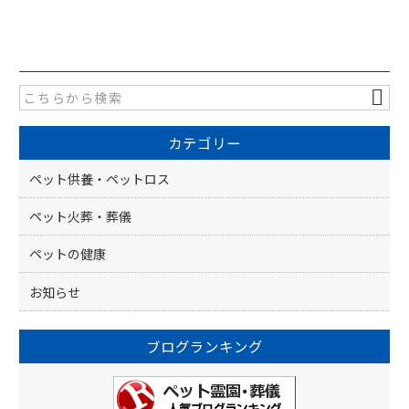
a
n
有
c
e
e
b
o
カテゴリー
o
k
ペット供養・ペットロス
ペット火葬・葬儀
ペットの健康
お知らせ
ブログランキング