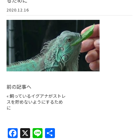
るために
2020.12.16
前の記事へ
«
飼っているイグアナがストレ
スを貯めないようにするため
に
F
X
Li
共