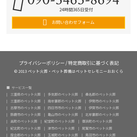
24時間365日受付
お問い合わせフォーム
プライバシーポリシー
/
特定商取引に基づく表記
© 2013 ペット火葬・ペット葬儀はペットセレモニーおおくら
サービス一覧
三重県のペット火葬
多気郡のペット火葬
桑名郡のペット火葬
三重郡のペット火葬
南牟婁郡のペット火葬
伊勢市のペット火葬
志摩市のペット火葬
四日市市のペット火葬
伊賀市のペット火葬
鈴鹿市のペット火葬
亀山市のペット火葬
北牟婁郡のペット火葬
高町のペット火葬
紀宝町のペット火葬
御浜町のペット火葬
紀北町のペット火葬
津市のペット火葬
尾鷲市のペット火葬
度会郡のペット火葬
玉城町のペット火葬
鳥羽市のペット火葬