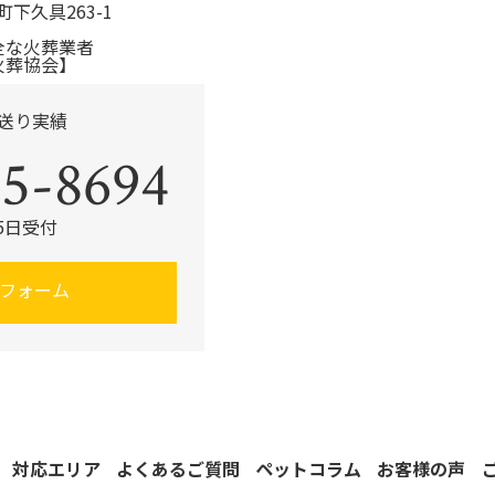
町下久具263-1
全な火葬業者
火葬協会】
見送り実績
5-8694
65日受付
フォーム
対応エリア
よくあるご質問
ペットコラム
お客様の声