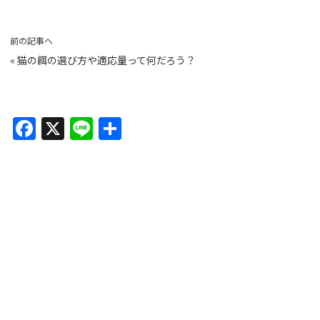
前の記事へ
«
猫の餌の選び方や適応量って何だろう？
F
X
Li
共
a
n
有
c
e
e
b
o
o
k