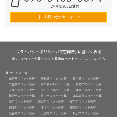
24時間365日受付
お問い合わせフォーム
プライバシーポリシー
/
特定商取引に基づく表記
© 2013 ペット火葬・ペット葬儀はペットセレモニーおおくら
サービス一覧
三重県のペット火葬
多気郡のペット火葬
桑名郡のペット火葬
三重郡のペット火葬
南牟婁郡のペット火葬
伊勢市のペット火葬
志摩市のペット火葬
四日市市のペット火葬
伊賀市のペット火葬
鈴鹿市のペット火葬
亀山市のペット火葬
北牟婁郡のペット火葬
高町のペット火葬
紀宝町のペット火葬
御浜町のペット火葬
紀北町のペット火葬
津市のペット火葬
尾鷲市のペット火葬
度会郡のペット火葬
玉城町のペット火葬
鳥羽市のペット火葬