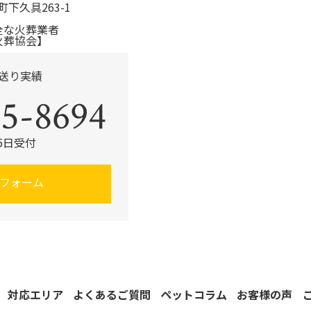
町下久具263-1
全な火葬業者
火葬協会】
見送り実績
5-8694
65日受付
フォーム
対応エリア
よくあるご質問
ペットコラム
お客様の声