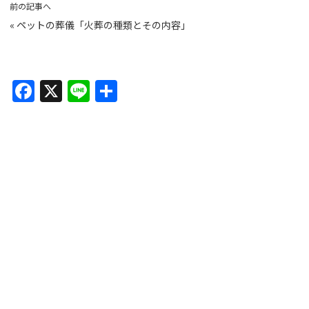
前の記事へ
«
ペットの葬儀「火葬の種類とその内容」
F
X
Li
共
a
n
有
c
e
e
b
o
o
k