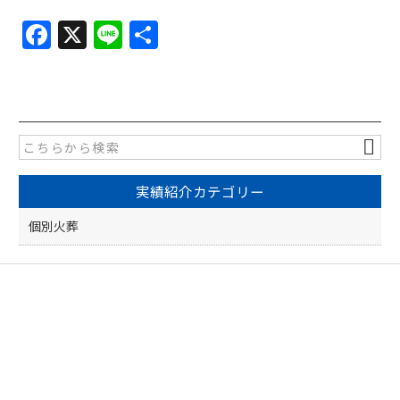
F
X
Li
共
a
n
有
c
e
e
b
o
実績紹介カテゴリー
o
k
個別火葬