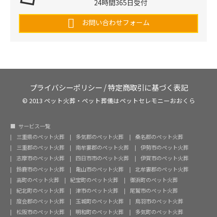
24時間365日受付
お問い合わせフォーム
プライバシーポリシー
/
特定商取引に基づく表記
© 2013 ペット火葬・ペット葬儀はペットセレモニーおおくら
サービス一覧
三重県のペット火葬
多気郡のペット火葬
桑名郡のペット火葬
三重郡のペット火葬
南牟婁郡のペット火葬
伊勢市のペット火葬
志摩市のペット火葬
四日市市のペット火葬
伊賀市のペット火葬
鈴鹿市のペット火葬
亀山市のペット火葬
北牟婁郡のペット火葬
高町のペット火葬
紀宝町のペット火葬
御浜町のペット火葬
紀北町のペット火葬
津市のペット火葬
尾鷲市のペット火葬
度会郡のペット火葬
玉城町のペット火葬
鳥羽市のペット火葬
松阪市のペット火葬
明和町のペット火葬
多気町のペット火葬