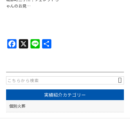
ゃんのお見…
F
X
Li
共
a
n
有
c
e
e
b
o
実績紹介カテゴリー
o
k
個別火葬